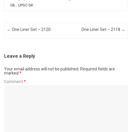
Gk
,
UPSC GK
Post navigation
←
One Liner Set – 2120
One Liner Set – 2118
→
Leave a Reply
Your email address will not be published.
Required fields are
marked
*
Comment
*