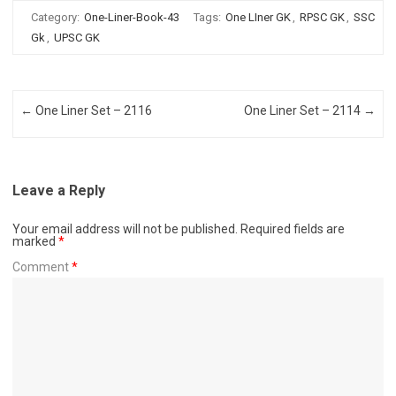
Category:
One-Liner-Book-43
Tags:
One LIner GK
,
RPSC GK
,
SSC
Gk
,
UPSC GK
Post navigation
←
One Liner Set – 2116
One Liner Set – 2114
→
Leave a Reply
Your email address will not be published.
Required fields are
marked
*
Comment
*