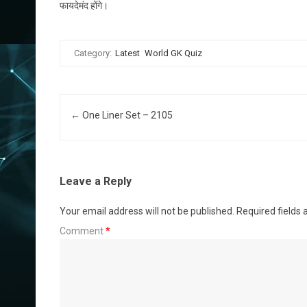
फायदेमंद होंगे।
Category:
Latest
World GK Quiz
Post navigation
←
One Liner Set – 2105
Leave a Reply
Your email address will not be published.
Required fields
Comment
*