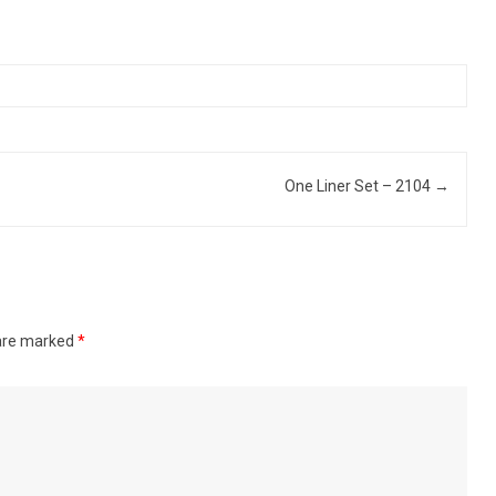
One Liner Set – 2104
→
 are marked
*