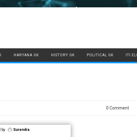
Skip to content
K
HARYANA GK
HISTORY GK
POLITICAL GK
ITI E
0 Comment
d by
Surendra