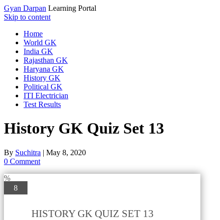
Gyan Darpan
Learning Portal
Skip to content
Home
World GK
India GK
Rajasthan GK
Haryana GK
History GK
Political GK
ITI Electrician
Test Results
History GK Quiz Set 13
By
Suchitra
|
May 8, 2020
0 Comment
%
8
HISTORY GK QUIZ SET 13