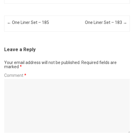
Post navigation
←
One Liner Set – 185
One Liner Set – 183
→
Leave a Reply
Your email address will not be published.
Required fields are
marked
*
Comment
*