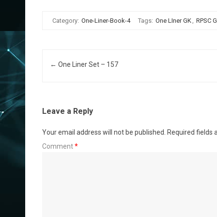
Category:
One-Liner-Book-4
Tags:
One LIner GK
,
RPSC 
Post navigation
←
One Liner Set – 157
Leave a Reply
Your email address will not be published.
Required fields
Comment
*