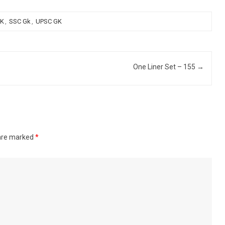
GK
,
SSC Gk
,
UPSC GK
One Liner Set – 155
→
 are marked
*