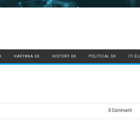
Skip to content
K
HARYANA GK
HISTORY GK
POLITICAL GK
ITI E
0 Comment