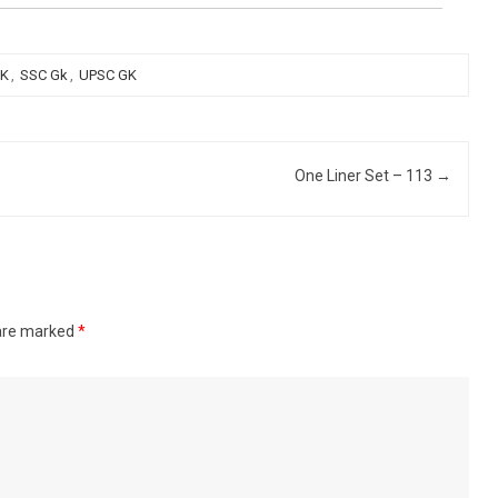
GK
,
SSC Gk
,
UPSC GK
One Liner Set – 113
→
 are marked
*