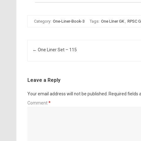
Category:
One-Liner-Book-3
Tags:
One LIner GK
,
RPSC 
Post navigation
←
One Liner Set – 115
Leave a Reply
Your email address will not be published.
Required fields
Comment
*