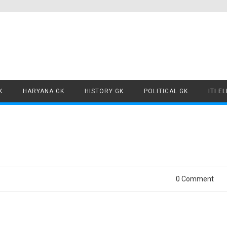
Skip to content
K
HARYANA GK
HISTORY GK
POLITICAL GK
ITI E
0 Comment