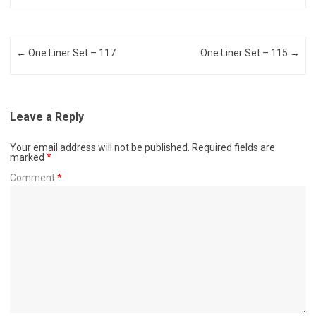
Post navigation
←
One Liner Set – 117
One Liner Set – 115
→
Leave a Reply
Your email address will not be published.
Required fields are
marked
*
Comment
*