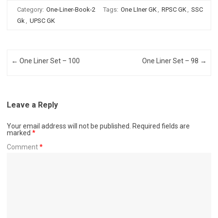
Category:
One-Liner-Book-2
Tags:
One LIner GK
,
RPSC GK
,
SSC
Gk
,
UPSC GK
Post navigation
←
One Liner Set – 100
One Liner Set – 98
→
Leave a Reply
Your email address will not be published.
Required fields are
marked
*
Comment
*