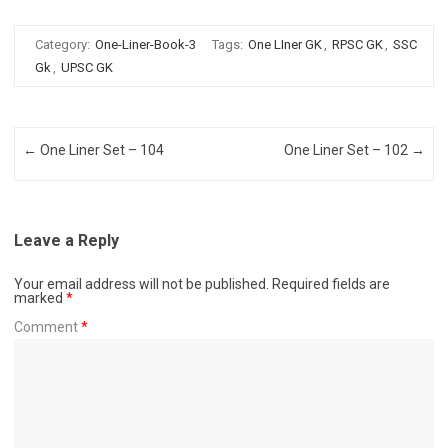
Category:
One-Liner-Book-3
Tags:
One LIner GK
,
RPSC GK
,
SSC
Gk
,
UPSC GK
Post navigation
←
One Liner Set – 104
One Liner Set – 102
→
Leave a Reply
Your email address will not be published.
Required fields are
marked
*
Comment
*