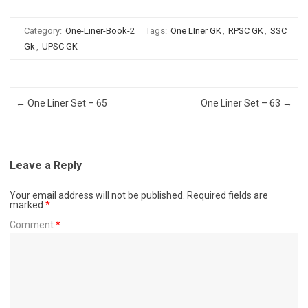
Category:
One-Liner-Book-2
Tags:
One LIner GK
,
RPSC GK
,
SSC
Gk
,
UPSC GK
Post navigation
←
One Liner Set – 65
One Liner Set – 63
→
Leave a Reply
Your email address will not be published.
Required fields are
marked
*
Comment
*