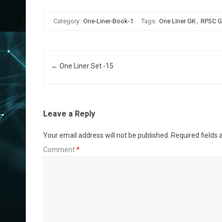
Category:
One-Liner-Book-1
Tags:
One LIner GK
,
RPSC 
Post navigation
←
One Liner Set -15
Leave a Reply
Your email address will not be published.
Required fields
Comment
*