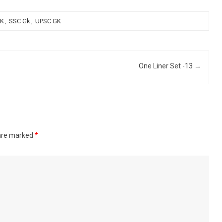
GK
,
SSC Gk
,
UPSC GK
One Liner Set -13
→
 are marked
*