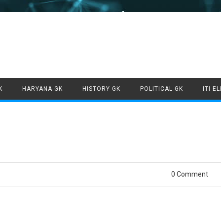
Skip to content
K
HARYANA GK
HISTORY GK
POLITICAL GK
ITI E
0 Comment