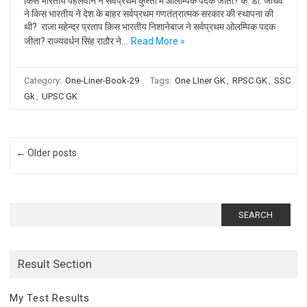
किस भारतीय पहलवान ने सर्वप्रथम कुश्ती में ओलम्पिक पदक जीता? के. डी. जाधव
ने किस भारतीय ने देश के बाहर सर्वप्रथम गणतंत्रात्मक सरकार की स्थापना की
थी? राजा महेन्द्र प्रताप किस भारतीय निशानेबाज ने सर्वप्रथम ओलम्पिक पदक
जीता? राज्यवर्धन सिंह राठौर ने…
Read More »
Category:
One-Liner-Book-29
Tags:
One LIner GK
,
RPSC GK
,
SSC
Gk
,
UPSC GK
Post navigation
← Older posts
Search
for:
Result Section
My Test Results