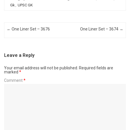
Gk
,
UPSC GK
Post navigation
←
One Liner Set – 3676
One Liner Set – 3674
→
Leave a Reply
Your email address will not be published.
Required fields are
marked
*
Comment
*