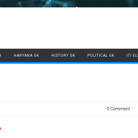
Skip to content
K
HARYANA GK
HISTORY GK
POLITICAL GK
ITI E
0 Comment
?