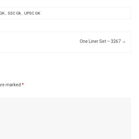
 GK
,
SSC Gk
,
UPSC GK
One Liner Set – 3267
→
 are marked
*