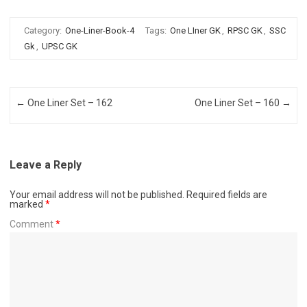
Category:
One-Liner-Book-4
Tags:
One LIner GK
,
RPSC GK
,
SSC
Gk
,
UPSC GK
Post navigation
←
One Liner Set – 162
One Liner Set – 160
→
Leave a Reply
Your email address will not be published.
Required fields are
marked
*
Comment
*