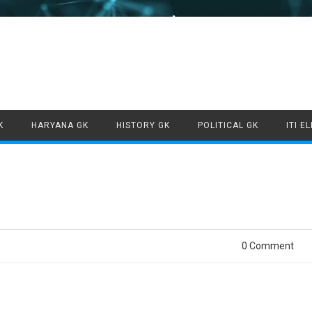
Skip to content
K
HARYANA GK
HISTORY GK
POLITICAL GK
ITI E
0 Comment