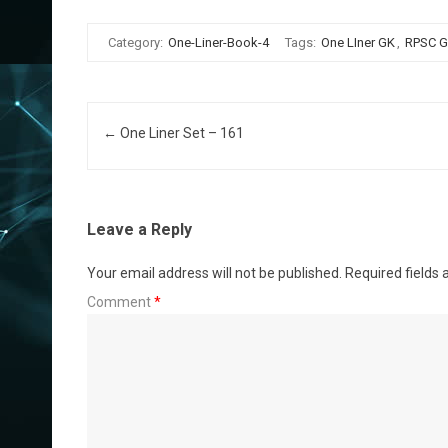
Category:
One-Liner-Book-4
Tags:
One LIner GK
,
RPSC 
Post navigation
←
One Liner Set – 161
Leave a Reply
Your email address will not be published.
Required fields
Comment
*