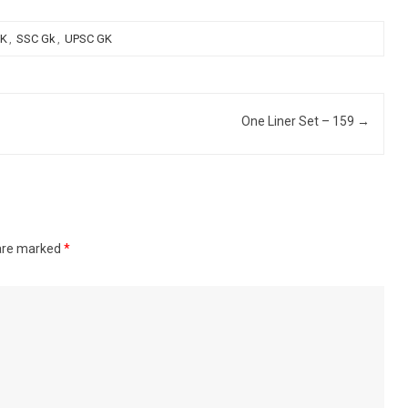
GK
,
SSC Gk
,
UPSC GK
One Liner Set – 159
→
 are marked
*