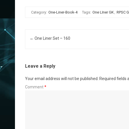
Category:
One-Liner-Book-4
Tags:
One LIner GK
,
RPSC 
Post navigation
←
One Liner Set – 160
Leave a Reply
Your email address will not be published.
Required fields
Comment
*