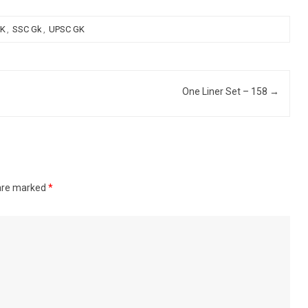
GK
,
SSC Gk
,
UPSC GK
One Liner Set – 158
→
 are marked
*