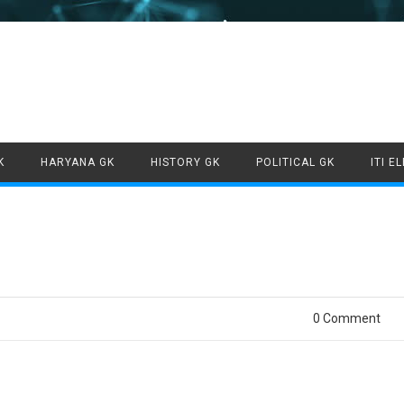
Skip to content
K
HARYANA GK
HISTORY GK
POLITICAL GK
ITI E
0 Comment