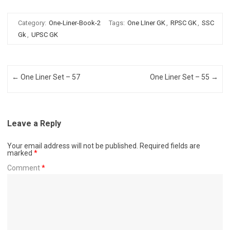
Category:
One-Liner-Book-2
Tags:
One LIner GK
,
RPSC GK
,
SSC
Gk
,
UPSC GK
Post navigation
←
One Liner Set – 57
One Liner Set – 55
→
Leave a Reply
Your email address will not be published.
Required fields are
marked
*
Comment
*