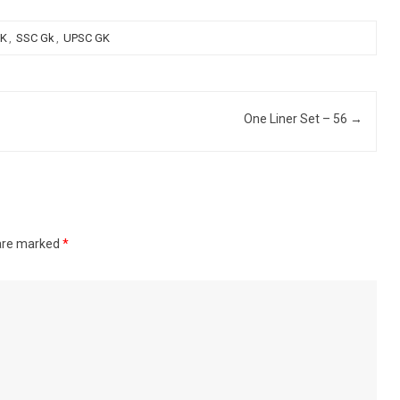
GK
,
SSC Gk
,
UPSC GK
One Liner Set – 56
→
 are marked
*