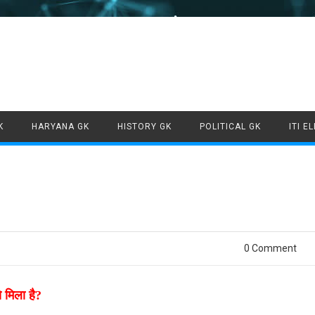
Skip to content
K
HARYANA GK
HISTORY GK
POLITICAL GK
ITI E
0 Comment
से मिला है?